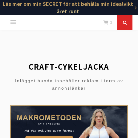
Läs mer om min SECRET för att behålla min idealvikt
året runt
0
CRAFT-CYKELJACKA
Inlägget bunda innehåller reklam i form av
annonslänkar