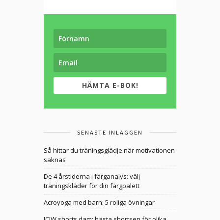
HÄMTA E-BOK!
SENASTE INLÄGGEN
Så hittar du träningsglädje när motivationen
saknas
De 4 årstiderna i färganalys: välj
träningskläder för din färgpalett
Acroyoga med barn: 5 roliga övningar
ICIW shorts dam: bästa shortsen för olika