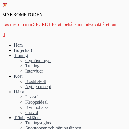
MAKROMETODEN.
Läs mer om min SECRET för att behålla min idealvikt året runt
Hem
Börja här!
Träning
Gymövningar
Träning
Intervjuer
Kost
Kostillskott
Nyttiga recept
Hälsa
Livsstil
Kroppsideal
Kvinnohälsa
Gravid
Träningskläder
Träningstights
Sporttoppar och träningslinnen