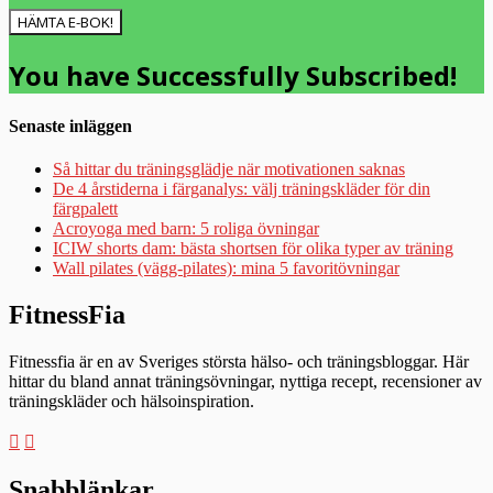
HÄMTA E-BOK!
You have Successfully Subscribed!
Senaste inläggen
Så hittar du träningsglädje när motivationen saknas
De 4 årstiderna i färganalys: välj träningskläder för din
färgpalett
Acroyoga med barn: 5 roliga övningar
ICIW shorts dam: bästa shortsen för olika typer av träning
Wall pilates (vägg-pilates): mina 5 favoritövningar
FitnessFia
Fitnessfia är en av Sveriges största hälso- och träningsbloggar. Här
hittar du bland annat träningsövningar, nyttiga recept, recensioner av
träningskläder och hälsoinspiration.
Snabblänkar