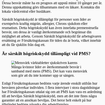
Dessa besvär måste ha en prognos att uppstå minst 10 gånger per år.
Denna uppskattning görs tillsammans med en läkare. Kontakta din
lokala vårdcentral eller husläkare.
Särskilt högriskskydd är tillämpligt för personer som lider av
exempelvis kraftig migrän, allergier, Chrons sjukdom eller
reumatism. Detta högriskskydd kan även innefatta premenstruella
besvär, om dessa är vanligt återkommande och begränsar din
möjlighet att arbeta. Genom Särskilt högriskskydd får arbetsgivaren
ersättning av Försäkringskassan för tiden du är borta, vilket innebär
att du får sjuklön från dag ett.
Är särskilt högriskskydd tillämpligt vid PMS?
Många kvinnor lider av återkommande besvär i
samband med mens (PMS). Det kan vara mensvärk
som gör att du inte kommer upp ur sängen.
Enligt Försäkringskassan bedöms varje ärende enskilt utifrån hur
besvären påverkar individen. I flera intervjuer i stora dagstidningar
har Försäkringskassan uttalat sig om att PMS kan vara en anledning
till att beviljas Särskilt högriskskydd, men att det inte finns några
garantier att en ansökan beviljas. Det beror helt enkelt på hur
tillståndet bedöms påverka din arbetsförmåga.