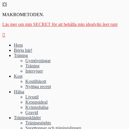
💥
MAKROMETODEN.
Läs mer om min SECRET för att behålla min idealvikt året runt
Hem
Börja här!
Träning
Gymövningar
Träning
Intervjuer
Kost
Kostillskott
Nyttiga recept
Hälsa
Livsstil
Kroppsideal
Kvinnohälsa
Gravid
Träningskläder
Träningstights
Sporttoppar och träningslinnen