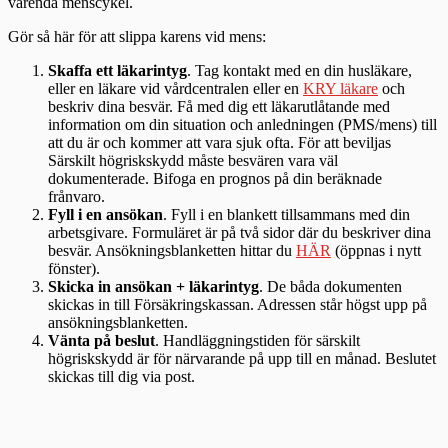
varenda menscykel.
Gör så här för att slippa karens vid mens:
Skaffa ett läkarintyg
. Tag kontakt med en din husläkare,
eller en läkare vid vårdcentralen eller en
KRY läkare
och
beskriv dina besvär. Få med dig ett läkarutlåtande med
information om din situation och anledningen (PMS/mens) till
att du är och kommer att vara sjuk ofta. För att beviljas
Särskilt högriskskydd måste besvären vara väl
dokumenterade. Bifoga en prognos på din beräknade
frånvaro.
Fyll i en ansökan
. Fyll i en blankett tillsammans med din
arbetsgivare. Formuläret är på två sidor där du beskriver dina
besvär. Ansökningsblanketten hittar du
HÄR
(öppnas i nytt
fönster).
Skicka in ansökan + läkarintyg
. De båda dokumenten
skickas in till Försäkringskassan. Adressen står högst upp på
ansökningsblanketten.
Vänta på beslut
. Handläggningstiden för särskilt
högriskskydd är för närvarande på upp till en månad. Beslutet
skickas till dig via post.