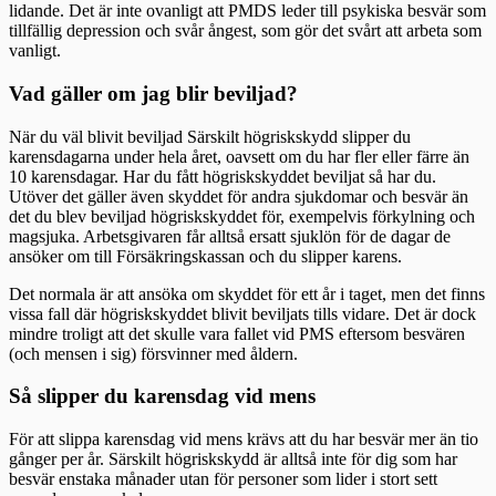
lidande. Det är inte ovanligt att PMDS leder till psykiska besvär som
tillfällig depression och svår ångest, som gör det svårt att arbeta som
vanligt.
Vad gäller om jag blir beviljad?
När du väl blivit beviljad Särskilt högriskskydd slipper du
karensdagarna under hela året, oavsett om du har fler eller färre än
10 karensdagar. Har du fått högriskskyddet beviljat så har du.
Utöver det gäller även skyddet för andra sjukdomar och besvär än
det du blev beviljad högriskskyddet för, exempelvis förkylning och
magsjuka. Arbetsgivaren får alltså ersatt sjuklön för de dagar de
ansöker om till Försäkringskassan och du slipper karens.
Det normala är att ansöka om skyddet för ett år i taget, men det finns
vissa fall där högriskskyddet blivit beviljats tills vidare. Det är dock
mindre troligt att det skulle vara fallet vid PMS eftersom besvären
(och mensen i sig) försvinner med åldern.
Så slipper du karensdag vid mens
För att slippa karensdag vid mens krävs att du har besvär mer än tio
gånger per år. Särskilt högriskskydd är alltså inte för dig som har
besvär enstaka månader utan för personer som lider i stort sett