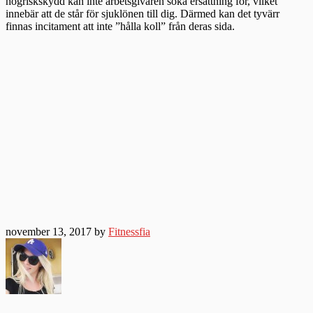
högriskskydd kan inte arbetsgivaren söka ersättning för, vilket
innebär att de står för sjuklönen till dig. Därmed kan det tyvärr
finnas incitament att inte ”hålla koll” från deras sida.
november 13, 2017 by
Fitnessfia