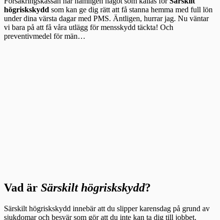
Försäkringskassan har nämligen något som kallas för
Särskilt
högriskskydd
som kan ge dig rätt att få stanna hemma med full lön
under dina värsta dagar med PMS. Äntligen, hurrar jag. Nu väntar
vi bara på att få våra utlägg för mensskydd täckta! Och
preventivmedel för män…
Vad är
Särskilt högriskskydd
?
Särskilt högriskskydd innebär att du slipper karensdag på grund av
sjukdomar och besvär som gör att du inte kan ta dig till jobbet.