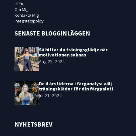
Hem
Om Mig
Kontakta Mig
Integritetspolicy
SENASTE BLOGGINLÄGGEN
Så hittar du träningsglädje när
motivationen saknas
Aug 25, 2024
De 4 årstiderna i färganalys: välj
träningskläder för din färgpalett
Jul 21, 2024
NYHETSBREV