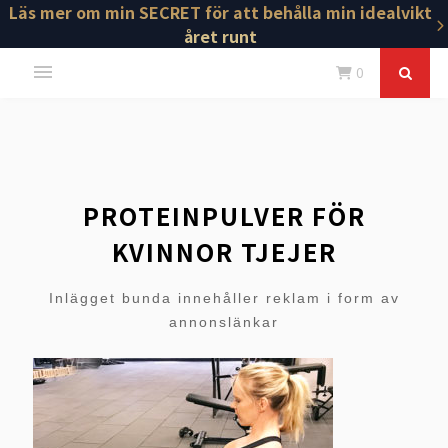
Läs mer om min SECRET för att behålla min idealvikt
året runt
0
PROTEINPULVER FÖR
KVINNOR TJEJER
Inlägget bunda innehåller reklam i form av
annonslänkar