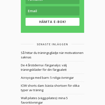
HÄMTA E-BOK!
SENASTE INLÄGGEN
Så hittar du träningsglädje när motivationen
saknas
De 4 årstiderna i färganalys: välj
träningskläder för din färgpalett
Acroyoga med barn: 5 roliga övningar
ICIW shorts dam: bästa shortsen för olika
typer av träning
Wall pilates (vägg-pilates): mina 5
favoritövningar