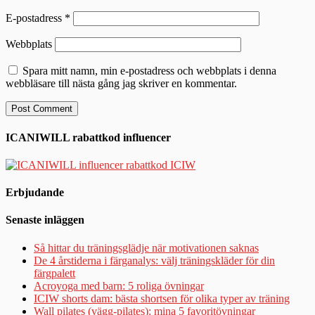
E-postadress
*
Webbplats
Spara mitt namn, min e-postadress och webbplats i denna
webbläsare till nästa gång jag skriver en kommentar.
ICANIWILL rabattkod influencer
Erbjudande
Senaste inläggen
Så hittar du träningsglädje när motivationen saknas
De 4 årstiderna i färganalys: välj träningskläder för din
färgpalett
Acroyoga med barn: 5 roliga övningar
ICIW shorts dam: bästa shortsen för olika typer av träning
Wall pilates (vägg-pilates): mina 5 favoritövningar