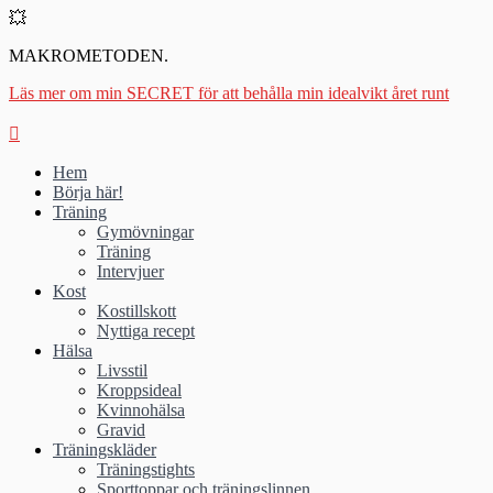
💥
MAKROMETODEN.
Läs mer om min SECRET för att behålla min idealvikt året runt
Hem
Börja här!
Träning
Gymövningar
Träning
Intervjuer
Kost
Kostillskott
Nyttiga recept
Hälsa
Livsstil
Kroppsideal
Kvinnohälsa
Gravid
Träningskläder
Träningstights
Sporttoppar och träningslinnen