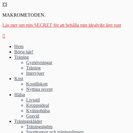
💥
MAKROMETODEN.
Läs mer om min SECRET för att behålla min idealvikt året runt
Hem
Börja här!
Träning
Gymövningar
Träning
Intervjuer
Kost
Kostillskott
Nyttiga recept
Hälsa
Livsstil
Kroppsideal
Kvinnohälsa
Gravid
Träningskläder
Träningstights
Sporttoppar och träningslinnen