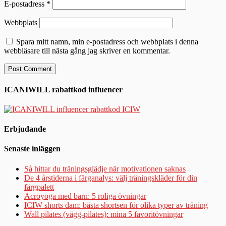
E-postadress
*
Webbplats
Spara mitt namn, min e-postadress och webbplats i denna
webbläsare till nästa gång jag skriver en kommentar.
ICANIWILL rabattkod influencer
Erbjudande
Senaste inläggen
Så hittar du träningsglädje när motivationen saknas
De 4 årstiderna i färganalys: välj träningskläder för din
färgpalett
Acroyoga med barn: 5 roliga övningar
ICIW shorts dam: bästa shortsen för olika typer av träning
Wall pilates (vägg-pilates): mina 5 favoritövningar