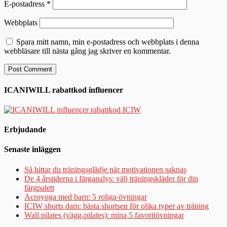
E-postadress
*
Webbplats
Spara mitt namn, min e-postadress och webbplats i denna
webbläsare till nästa gång jag skriver en kommentar.
ICANIWILL rabattkod influencer
Erbjudande
Senaste inläggen
Så hittar du träningsglädje när motivationen saknas
De 4 årstiderna i färganalys: välj träningskläder för din
färgpalett
Acroyoga med barn: 5 roliga övningar
ICIW shorts dam: bästa shortsen för olika typer av träning
Wall pilates (vägg-pilates): mina 5 favoritövningar