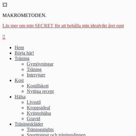
💥
MAKROMETODEN.
Läs mer om min SECRET för att behålla min idealvikt året runt
Hem
Börja här!
Träning
Gymövningar
Träning
Intervjuer
Kost
Kostillskott
Nyttiga recept
Hälsa
Livsstil
Kroppsideal
Kvinnohälsa
Gravid
Träningskläder
Träningstights
Sporttoppar och träningslinnen