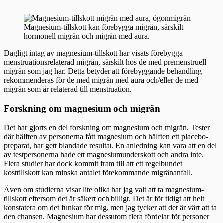
Magnesium-tillskott kan förebygga migrän, särskilt
hormonell migrän och migrän med aura.
Dagligt intag av magnesium-tillskott har visats förebygga
menstruationsrelaterad migrän, särskilt hos de med premenstruell
migrän som jag har. Detta betyder att förebyggande behandling
rekommenderas för de med migrän med aura och/eller de med
migrän som är relaterad till menstruation.
Forskning om magnesium och migrän
Det har gjorts en del forskning om magnesium och migrän. Tester
där hälften av personerna fått magnesium och hälften ett placebo-
preparat, har gett blandade resultat. En anledning kan vara att en del
av testpersonerna hade ett magnesiumunderskott och andra inte.
Flera studier har dock kommit fram till att ett regelbundet
kosttillskott kan minska antalet förekommande migränanfall.
Även om studierna visar lite olika har jag valt att ta magnesium-
tillskott eftersom det är säkert och billigt. Det är för tidigt att helt
konstatera om det funkar för mig, men jag tycker att det är värt att ta
den chansen. Magnesium har dessutom flera fördelar för personer