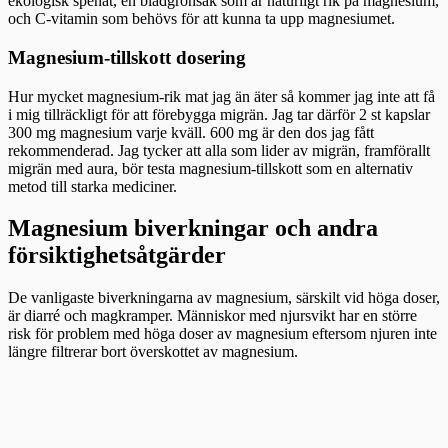
ekologisk spenat, en bladgrönsak som är naturligt rik på magnesium,
och C-vitamin som behövs för att kunna ta upp magnesiumet.
Magnesium-tillskott dosering
Hur mycket magnesium-rik mat jag än äter så kommer jag inte att få
i mig tillräckligt för att förebygga migrän. Jag tar därför 2 st kapslar
300 mg magnesium varje kväll. 600 mg är den dos jag fått
rekommenderad. Jag tycker att alla som lider av migrän, framförallt
migrän med aura, bör testa magnesium-tillskott som en alternativ
metod till starka mediciner.
Magnesium biverkningar och andra
försiktighetsåtgärder
De vanligaste biverkningarna av magnesium, särskilt vid höga doser,
är diarré och magkramper. Människor med njursvikt har en större
risk för problem med höga doser av magnesium eftersom njuren inte
längre filtrerar bort överskottet av magnesium.