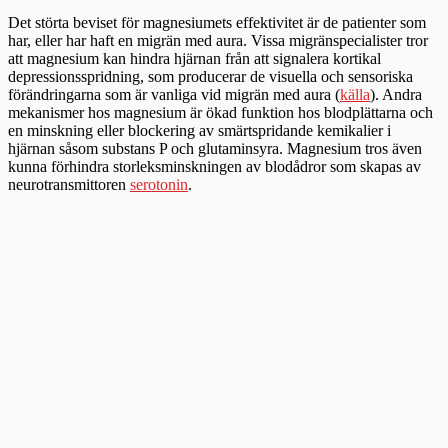
Det störta beviset för magnesiumets effektivitet är de patienter som
har, eller har haft en migrän med aura. Vissa migränspecialister tror
att magnesium kan hindra hjärnan från att signalera kortikal
depressionsspridning, som producerar de visuella och sensoriska
förändringarna som är vanliga vid migrän med aura (
källa
). Andra
mekanismer hos magnesium är ökad funktion hos blodplättarna och
en minskning eller blockering av smärtspridande kemikalier i
hjärnan såsom substans P och glutaminsyra. Magnesium tros även
kunna förhindra storleksminskningen av blodådror som skapas av
neurotransmittoren
serotonin
.