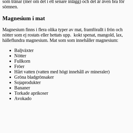
som tränar (mer om det i ett senare inlägg) och det är även bra för
sömnen.
Magnesium i mat
Magnesium finns i flera olika typer av mat, framförallt i frön och
nötter som ej rostats eller hettats upp. kokt spenat, mangold, lax,
hälleflundra magnesium. Mat som som innehåller magnesium:
Baljväxter
Nötter
Fullkorn
Fröer
Hårt vatten (vatten med högt innehåll av mineraler)
Gröna bladgrönsaker
Sojaprodukter
Bananer
Torkade aprikoser
Avokado