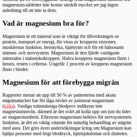
magnesium-tabletter inte kostar särskilt mycket ser jag ingen
anledning till att inte ta dem.
Vad är magnesium bra för?
Magnesium är ett mineral som är viktigt för tillverkningen av
protein, transport av energi, för vissa av kroppens enzymer,
musklernas funktion, benstyrka, hjärtrytm och för ett hälsosamt
immun- och nervsystem. Magnesium är den fjärde vanligaste
mineralen i människokroppen. Halva kroppens magnesium finns i
benen, resten i cellerna. Ungefär 1 procent av kroppens magnesium
finns i blodet.
Magnesium för att förebygga migrän
Rapporter menar att upp till 50 % av patienterna med akuta
migränattacker har för låga nivåer av joniserat magnesium
(
källa
). Vanliga rutinmässiga blodprov indikerar inte
magnesiumnivån, därmed är det svårt att kolla upp om just du lider
av magnesiumbrist. Eftersom magnesium behövs för nervsystemets
funktion, är det en viktig vitamin för naturlig behandling av migrän
med aura. Det görs även undersökningar kring om Magnesium kan
hjälpa personer med högt blodtryck, hjärtsjukdomar och diabetes.