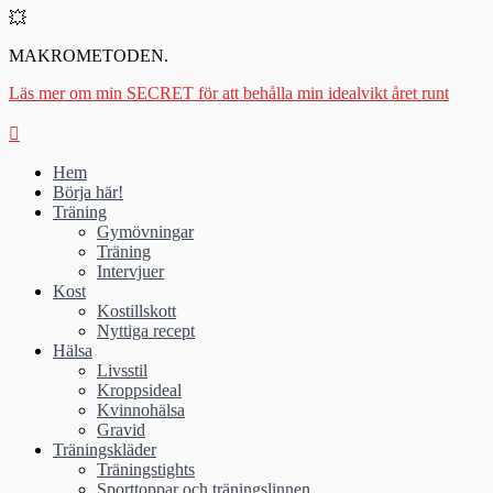
💥
MAKROMETODEN.
Läs mer om min SECRET för att behålla min idealvikt året runt
Hem
Börja här!
Träning
Gymövningar
Träning
Intervjuer
Kost
Kostillskott
Nyttiga recept
Hälsa
Livsstil
Kroppsideal
Kvinnohälsa
Gravid
Träningskläder
Träningstights
Sporttoppar och träningslinnen