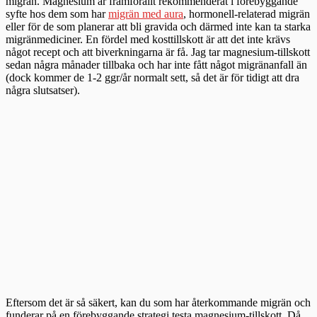
migrän. Magnesium är framförallt rekommenderat i förebyggande
syfte hos dem som har
migrän med aura
, hormonell-relaterad migrän
eller för de som planerar att bli gravida och därmed inte kan ta starka
migränmediciner. En fördel med kosttillskott är att det inte krävs
något recept och att biverkningarna är få. Jag tar magnesium-tillskott
sedan några månader tillbaka och har inte fått något migränanfall än
(dock kommer de 1-2 ggr/år normalt sett, så det är för tidigt att dra
några slutsatser).
Eftersom det är så säkert, kan du som har återkommande migrän och
funderar på en förebyggande strategi testa magnesium-tillskott. Då