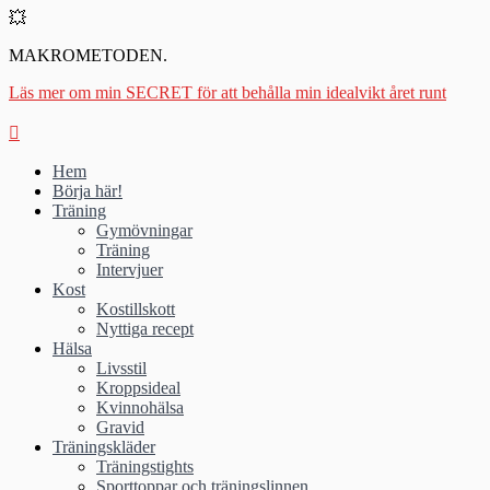
💥
MAKROMETODEN.
Läs mer om min SECRET för att behålla min idealvikt året runt
Hem
Börja här!
Träning
Gymövningar
Träning
Intervjuer
Kost
Kostillskott
Nyttiga recept
Hälsa
Livsstil
Kroppsideal
Kvinnohälsa
Gravid
Träningskläder
Träningstights
Sporttoppar och träningslinnen