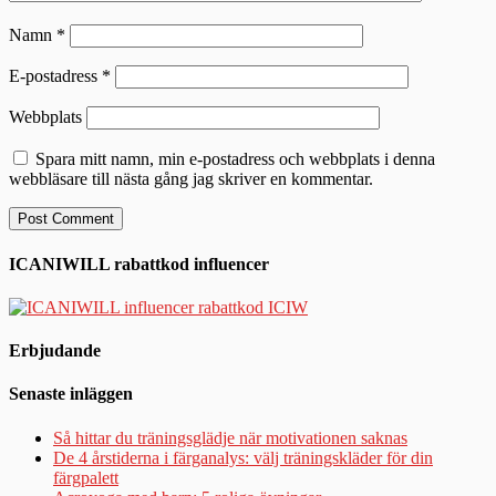
Namn
*
E-postadress
*
Webbplats
Spara mitt namn, min e-postadress och webbplats i denna
webbläsare till nästa gång jag skriver en kommentar.
ICANIWILL rabattkod influencer
Erbjudande
Senaste inläggen
Så hittar du träningsglädje när motivationen saknas
De 4 årstiderna i färganalys: välj träningskläder för din
färgpalett