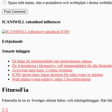
Spara mitt namn, min e-postadress och webbplats i denna webbläsa
ICANIWILL rabattkod influencer
Erbjudande
Senaste inläggen
Så hittar du träningsglädje när motivationen saknas
De 4 årstiderna i färganalys: välj träningskläder för din färgpale
Acroyoga med barn: 5 roliga övningar
ICIW shorts dam: bästa shortsen för olika typer av träning
Wall pilates (vägg-pilates): mina 5 favoritövningar
FitnessFia
Fitnessfia är en av Sveriges största hälso- och träningsbloggar. Här hi