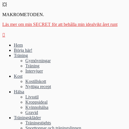
💥
MAKROMETODEN.
Läs mer om min SECRET för att behålla min idealvikt året runt
Hem
Börja här!
Träning
Gymövningar
Träning
Intervjuer
Kost
Kostillskott
Nyttiga recept
Hälsa
Livsstil
Kroppsideal
Kvinnohälsa
Gravid
Träningskläder
Träningstights
Sporttoppar och träningslinnen