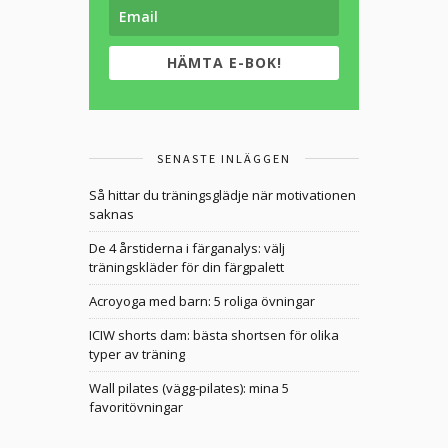
HÄMTA E-BOK!
SENASTE INLÄGGEN
Så hittar du träningsglädje när motivationen
saknas
De 4 årstiderna i färganalys: välj
träningskläder för din färgpalett
Acroyoga med barn: 5 roliga övningar
ICIW shorts dam: bästa shortsen för olika
typer av träning
Wall pilates (vägg-pilates): mina 5
favoritövningar