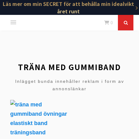
Läs mer om min SECRET för att behålla min idealvikt
året runt
0
TRÄNA MED GUMMIBAND
Inlägget bunda innehåller reklam i form av
annonslänkar