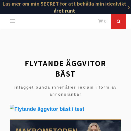
Läs mer om min SECRET för att behålla min idealvikt
året runt
0
FLYTANDE ÄGGVITOR
BÄST
Inlägget bunda innehåller reklam i form av
annonslänkar