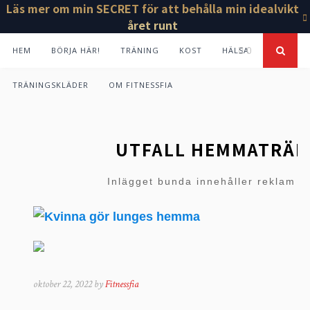
Läs mer om min SECRET för att behålla min idealvikt
året runt
0
HEM
BÖRJA HÄR!
TRÄNING
KOST
HÄLSA
TRÄNINGSKLÄDER
OM FITNESSFIA
UTFALL HEMMATRÄN
Inlägget bunda innehåller reklam i
oktober 22, 2022 by
Fitnessfia