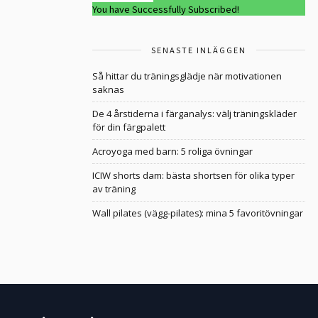
You have Successfully Subscribed!
SENASTE INLÄGGEN
Så hittar du träningsglädje när motivationen
saknas
De 4 årstiderna i färganalys: välj träningskläder
för din färgpalett
Acroyoga med barn: 5 roliga övningar
ICIW shorts dam: bästa shortsen för olika typer
av träning
Wall pilates (vägg-pilates): mina 5 favoritövningar