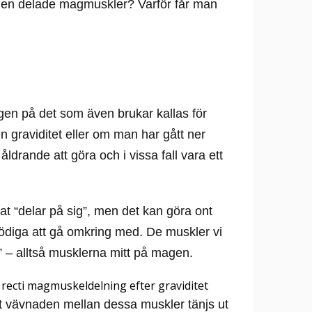
igen delade magmuskler? Varför får man
gen på det som även brukar kallas för
n graviditet eller om man har gått ner
ldrande att göra och i vissa fall vara ett
lat “delar på sig”, men det kan göra ont
nödiga att gå omkring med. De muskler vi
 – alltså musklerna mitt på magen.
t vävnaden mellan dessa muskler tänjs ut