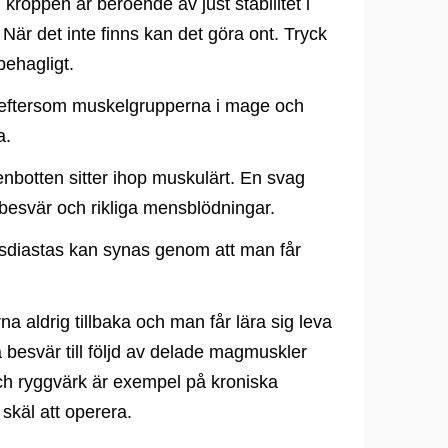
i kroppen är beroende av just stabilitet i
 När det inte finns kan det göra ont. Tryck
ehagligt.
eftersom muskelgrupperna i mage och
a.
nbotten sitter ihop muskulärt. En svag
sbesvär och rikliga mensblödningar.
sdiastas kan synas genom att man får
rna aldrig tillbaka och man får lära sig leva
 besvär till följd av delade magmuskler
h ryggvärk är exempel på kroniska
 skäl att operera.