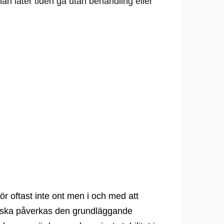
n låter tiden gå utan behandling eller
ör oftast inte ont men i och med att
n ska påverkas den grundläggande