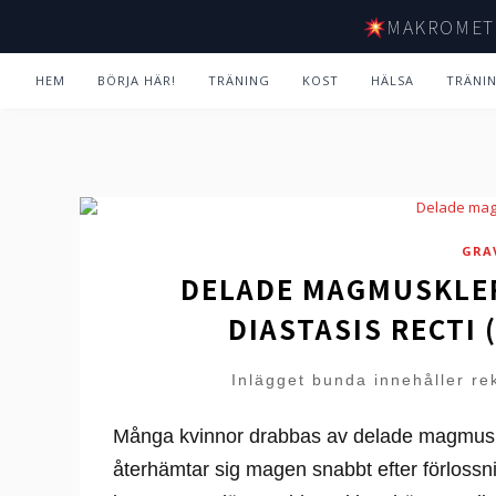
MAKROMET
HEM
BÖRJA HÄR!
TRÄNING
KOST
HÄLSA
TRÄNI
GRA
DELADE MAGMUSKLER
DIASTASIS RECTI
Inlägget bunda innehåller re
Många kvinnor drabbas av delade magmuskle
återhämtar sig magen snabbt efter förloss