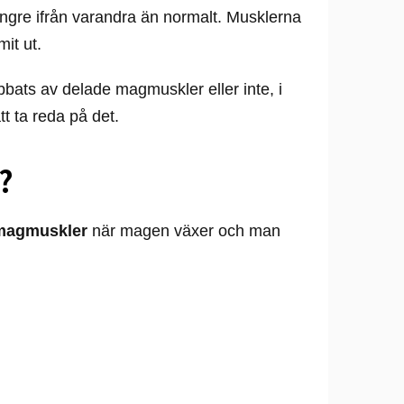
ängre ifrån varandra än normalt. Musklerna
mit ut.
bats av delade magmuskler eller inte, i
tt ta reda på det.
?
e magmuskler
när magen växer och man