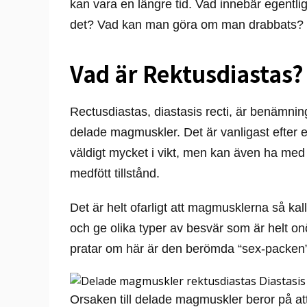
kan vara en längre tid. Vad innebär egentl
det? Vad kan man göra om man drabbats?
Vad är Rektusdiastas?
Rectusdiastas, diastasis recti, är benämnin
delade magmuskler. Det är vanligast efter e
väldigt mycket i vikt, men kan även ha med å
medfött tillstånd.
Det är helt ofarligt att magmusklerna så kal
och ge olika typer av besvär som är helt o
pratar om här är den berömda “sex-packen”
Orsaken till delade magmuskler beror på at