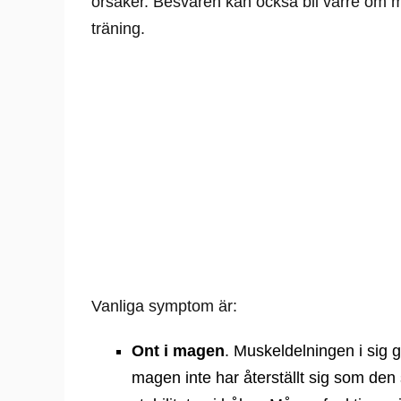
orsaker. Besvären kan också bli värre om ma
träning.
Vanliga symptom är:
Ont i magen
. Muskeldelningen i sig g
magen inte har återställt sig som de