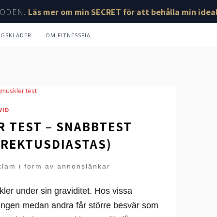
ODEN.
Läs mer om min SECRET för att behålla min ideal
NGSKLÄDER
OM FITNESSFIA
VID
 TEST – SNABBTEST
 (REKTUSDIASTAS)
klam i form av annonslänkar
r under sin graviditet. Hos vissa
ningen medan andra får större besvär som