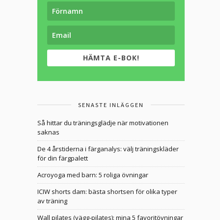
HÄMTA E-BOK!
SENASTE INLÄGGEN
Så hittar du träningsglädje när motivationen
saknas
De 4 årstiderna i färganalys: välj träningskläder
för din färgpalett
Acroyoga med barn: 5 roliga övningar
ICIW shorts dam: bästa shortsen för olika typer
av träning
Wall pilates (vägg-pilates): mina 5 favoritövningar