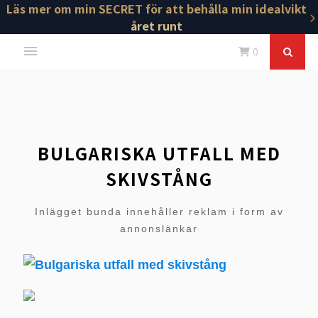
Läs mer om min SECRET för att behålla min idealvikt
året runt
0
BULGARISKA UTFALL MED
SKIVSTÅNG
Inlägget bunda innehåller reklam i form av
annonslänkar