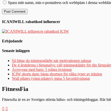
Spara mitt namn, min e-postadress och webbplats i denna webbläsa
ICANIWILL rabattkod influencer
Erbjudande
Senaste inläggen
Så hittar du träningsglädje när motivationen saknas
De 4 årstiderna i färganalys: välj träningskläder för din färgpale
Acroyoga med barn: 5 roliga övningar
ICIW shorts dam: bästa shortsen för olika typer av träning
Wall pilates (vägg-pilates): mina 5 favoritövningar
FitnessFia
Fitnessfia är en av Sveriges största hälso- och träningsbloggar. Här hi