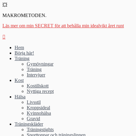
💥
MAKROMETODEN.
Läs mer om min SECRET för att behålla min idealvikt året runt
Hem
Börja här!
Träning
Gymövningar
Träning
Intervjuer
Kost
Kostillskott
Nyttiga recept
Hälsa
Livsstil
Kroppsideal
Kvinnohälsa
Gravid
Träningskläder
Träningstights
Sporttoppar och träningslinnen