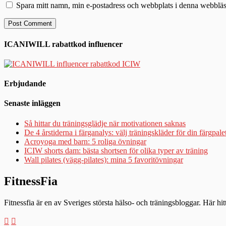
Spara mitt namn, min e-postadress och webbplats i denna webbläsa
ICANIWILL rabattkod influencer
Erbjudande
Senaste inläggen
Så hittar du träningsglädje när motivationen saknas
De 4 årstiderna i färganalys: välj träningskläder för din färgpale
Acroyoga med barn: 5 roliga övningar
ICIW shorts dam: bästa shortsen för olika typer av träning
Wall pilates (vägg-pilates): mina 5 favoritövningar
FitnessFia
Fitnessfia är en av Sveriges största hälso- och träningsbloggar. Här hi