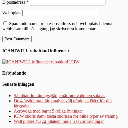
E-postadress
*
Webbplats
Spara mitt namn, min e-postadress och webbplats i denna
webbläsare till nästa gång jag skriver en kommentar.
ICANIWILL rabattkod influencer
Erbjudande
Senaste inläggen
Så hittar du träningsglädje när motivationen saknas
De 4 årstiderna i färganalys: välj träningskläder för din
färgpalett
Acroyoga med barn: 5 roliga övningar
ICIW shorts dam: bästa shortsen för olika typer av träning
Wall pilates (vägg-pilates): mina 5 favoritövningar