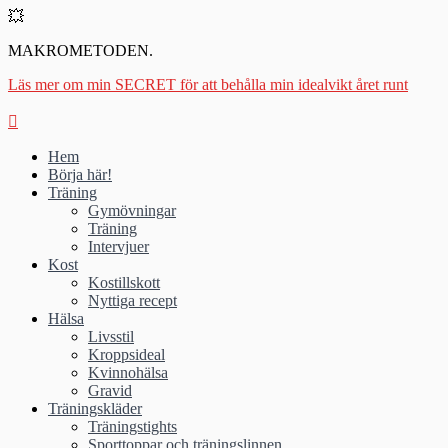
💥
MAKROMETODEN.
Läs mer om min SECRET för att behålla min idealvikt året runt
Hem
Börja här!
Träning
Gymövningar
Träning
Intervjuer
Kost
Kostillskott
Nyttiga recept
Hälsa
Livsstil
Kroppsideal
Kvinnohälsa
Gravid
Träningskläder
Träningstights
Sporttoppar och träningslinnen