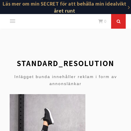
Läs mer om min SECRET för att behålla min idealvikt
året runt
0
STANDARD_RESOLUTION
Inlägget bunda innehåller reklam i form av
annonslänkar