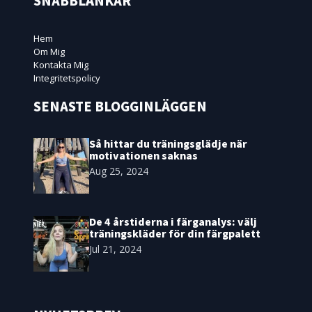
SNABBLÄNKAR
Hem
Om Mig
Kontakta Mig
Integritetspolicy
SENASTE BLOGGINLÄGGEN
Så hittar du träningsglädje när
motivationen saknas
Aug 25, 2024
De 4 årstiderna i färganalys: välj
träningskläder för din färgpalett
Jul 21, 2024