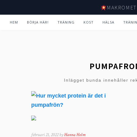
MAKROMET
HEM
BÖRJA HÄR!
TRÄNING
KOST
HÄLSA
TRÄNI
PUMPAFRO
Inlägget bunda innehåller re
februari 21, 2022 by
Hanna Holm