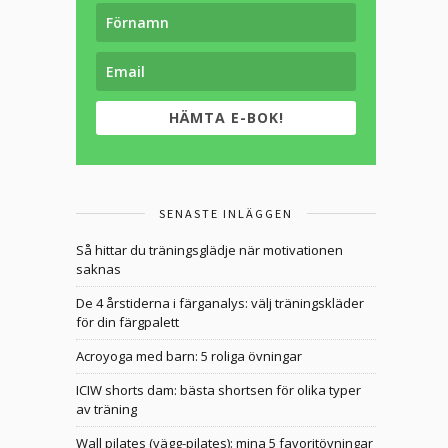
HÄMTA E-BOK!
SENASTE INLÄGGEN
Så hittar du träningsglädje när motivationen
saknas
De 4 årstiderna i färganalys: välj träningskläder
för din färgpalett
Acroyoga med barn: 5 roliga övningar
ICIW shorts dam: bästa shortsen för olika typer
av träning
Wall pilates (vägg-pilates): mina 5 favoritövningar