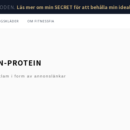
ODEN.
Läs mer om min SECRET för att behålla min ideal
NGSKLÄDER
OM FITNESSFIA
N-PROTEIN
klam i form av annonslänkar